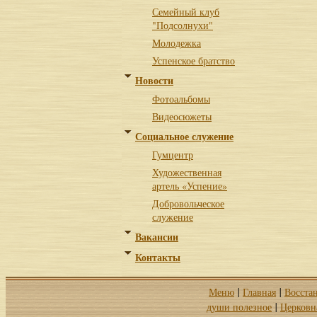
Семейный клуб
"Подсолнухи"
Молодежка
Успенское братство
Новости
Фотоальбомы
Видеосюжеты
Социальное служение
Гумцентр
Художественная
артель «Успение»
Добровольческое
служение
Вакансии
Контакты
Меню
Главная
Восста
|
|
души полезное
Церковн
|