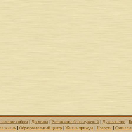
новление собора
Десятина
Расписание богослужений
Духовенство
Б
|
|
|
|
ая жизнь
Образовательный центр
Жизнь прихода
Новости
Социальн
|
|
|
|