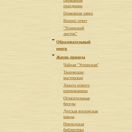
Церковные
праздники
Церковная лавка
Вопрос-ответ
"Успенский
листок"
Образовательный
центр
Жизнь прихода
Чайная "Успенская"
Творческие
мастерские
Анкета нового
прихожанина
Огласительные
беседы
Детская воскресная
школа
Приходская
библиотека