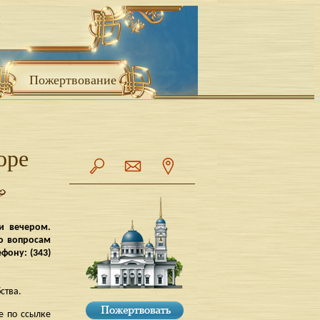
Пожертвование
оре
и вечером.
По вопросам
фону: (343)
ства.
е по ссылке