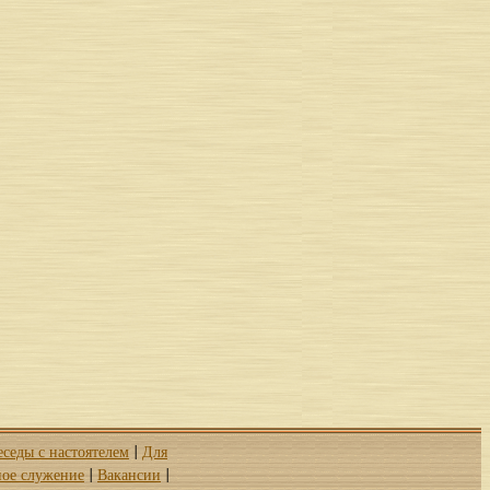
еседы с настоятелем
Для
|
ое служение
Вакансии
|
|