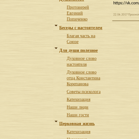
https://vk.co
Протоиерей
Евгений
22.06.2017 Просмот
Попиченко
Беседы с настоятелем
Благая часть на
Союзе
Для души полезное
Духовное слово
настоятеля
Духовное слово
отца Константина
Корепанова
Советы психолога
Катехизация
Наши люди
Наши гости
Церковная жизнь
Катехизация