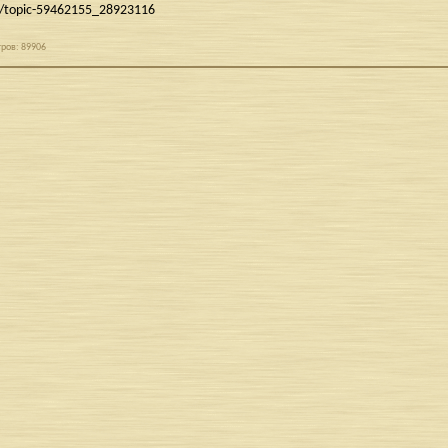
m/topic-59462155_28923116
ров: 89906