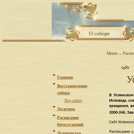
О соборе
Меню
Распи
→
У
Главная
Восстановление
собора
В Успенском
Ход работ
Исповедь со
крещения, ве
Десятина
2000-246. За
Расписание
Сайт Успенско
богослужений
Расписание с
Духовенство