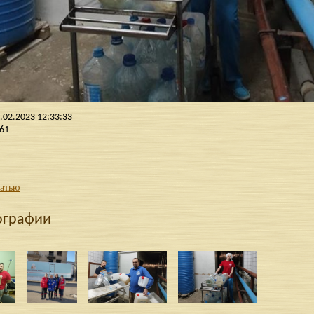
.02.2023 12:33:33
61
татью
ографии