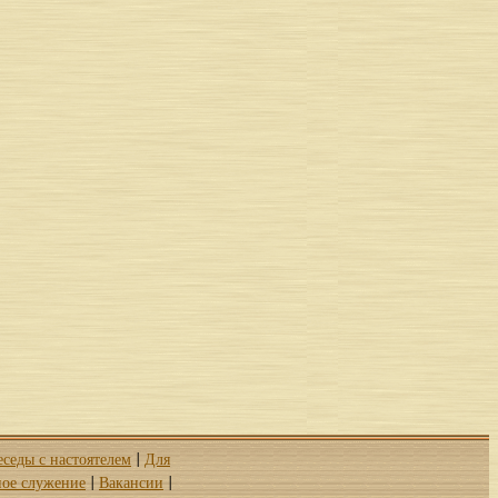
еседы с настоятелем
Для
|
ое служение
Вакансии
|
|