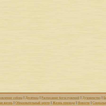
новление собора
Десятина
Расписание богослужений
Духовенство
Б
|
|
|
|
ая жизнь
Образовательный центр
Жизнь прихода
Новости
Социальн
|
|
|
|