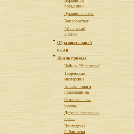
Церковные
праздники
Церковная лавка
Вопрос-ответ
"Успенский
листок"
Образовательный
центр
Жизнь прихода
Чайная "Успенская"
Творческие
мастерские
Анкета нового
прихожанина
Огласительные
беседы
Детская воскресная
школа
Приходская
библиотека