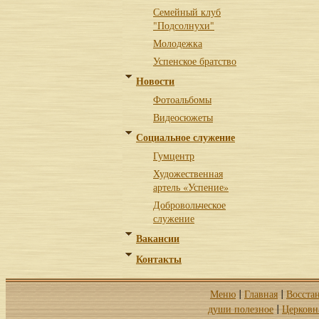
Семейный клуб
"Подсолнухи"
Молодежка
Успенское братство
Новости
Фотоальбомы
Видеосюжеты
Социальное служение
Гумцентр
Художественная
артель «Успение»
Добровольческое
служение
Вакансии
Контакты
Меню
Главная
Восста
|
|
души полезное
Церковн
|