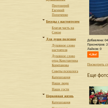
Протоиерей
Евгений
Попиченко
Беседы с настоятелем
Благая часть на
Союзе
Для души полезное
Добавлена:
04
Духовное слово
Просмотров:
2
Лайков:
0
настоятеля
Духовное слово
отца Константина
Посмотреть с
Корепанова
Советы психолога
Еще фот
Катехизация
Наши люди
Наши гости
Церковная жизнь
Катехизация